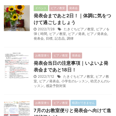
イベント
ピアノ教室
発表会
発表会まであと2日！｜体調に気をつ
けて過ごしましょう
2022/7/28
たきぐちピアノ教室
,
ピアノを
弾く時間
,
ピアノ教室
,
ピアノ発表
,
ピアノ発表会
,
発表会
,
目標
,
記念品
,
調律
お教室便り
ピアノ教室
発表会
発表会当日の注意事項｜いよいよ発
表会まであと18日！
2022/7/12
たきぐちピアノ教室
,
ピアノ教
室
,
ピアノ発表会
,
小学生のレッスン
,
幼児さんのレ
ッスン
,
感染予防対策
お教室便り
ピアノ教室
暗譜ができません
7月のお教室便りと発表会へ向けて進