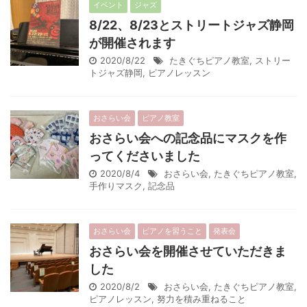
イベント
ジャズ
8/22、8/23とストリートジャズ静岡
が開催されます
2020/8/22
たきぐちピアノ教室
,
ストリー
トジャズ静岡
,
ピアノレッスン
おさらい会
ピアノ教室
おさらい会への記念品にマスクを作
ってくださいました
2020/8/4
おさらい会
,
たきぐちピアノ教室
,
手作りマスク
,
記念品
おさらい会
ピアノを習うこと
発表会
おさらい会を開催させていただきま
した
2020/8/2
おさらい会
,
たきぐちピアノ教室
,
ピアノレッスン
,
努力を積み重ねること