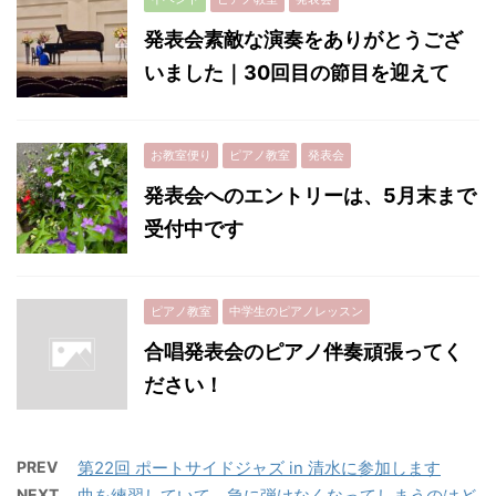
発表会素敵な演奏をありがとうござ
いました｜30回目の節目を迎えて
お教室便り
ピアノ教室
発表会
発表会へのエントリーは、5月末まで
受付中です
ピアノ教室
中学生のピアノレッスン
合唱発表会のピアノ伴奏頑張ってく
ださい！
PREV
第22回 ポートサイドジャズ in 清水に参加します
NEXT
曲を練習していて、急に弾けなくなってしまうのはど