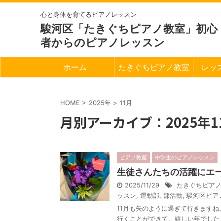
心と身体を育てるピアノレッスン
駿河区「たきぐちピアノ教室」初心
者からのピアノレッスン
ホーム
たきぐちピアノ教室
レッ
HOME
>
2025年
>
11月
月別アーカイブ：2025年1
ピアノ教室
中学生のピアノレッスン
生徒さんたちの活躍にエ
2025/11/29
たきぐちピア
ッスン
,
運動部
,
部活動
,
駿河区ピア
11月も矢のように過ぎて行きますね
行くことができて、嬉しい年でした 