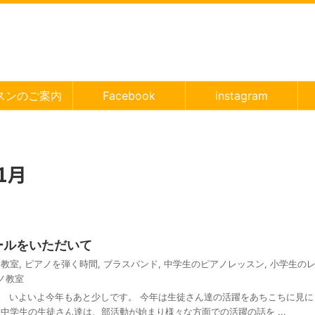
スンのご案内
Facebook
instagram
1月
ールをいただいて
ノ教室
,
ピアノを弾く時間
,
ブラスバンド
,
中学生のピアノレッスン
,
小学生の
ノ教室
。 いよいよ今年もあと少しです。 今年は生徒さん達の活躍をあちこちに見に
中学生の生徒さん達は、部活動が始まり様々な方面での活躍の話を ...