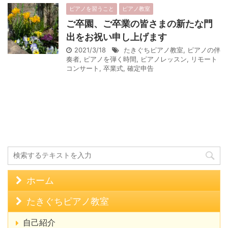
ピアノを習うこと
ピアノ教室
ご卒園、ご卒業の皆さまの新たな門
出をお祝い申し上げます
2021/3/18
たきぐちピアノ教室
,
ピアノの伴
奏者
,
ピアノを弾く時間
,
ピアノレッスン
,
リモート
コンサート
,
卒業式
,
確定申告
ホーム
たきぐちピアノ教室
自己紹介