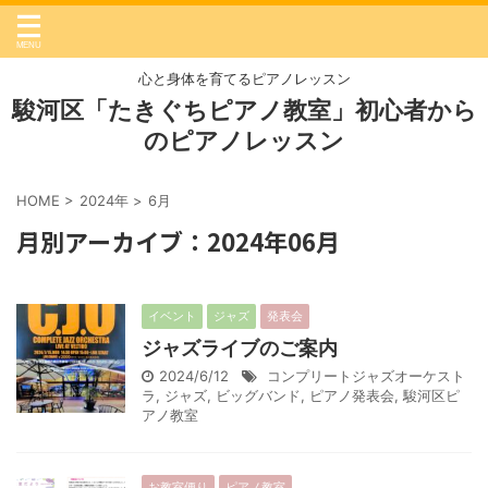
心と身体を育てるピアノレッスン
駿河区「たきぐちピアノ教室」初心者から
のピアノレッスン
HOME
>
2024年
>
6月
月別アーカイブ：2024年06月
イベント
ジャズ
発表会
ジャズライブのご案内
2024/6/12
コンプリートジャズオーケスト
ラ
,
ジャズ
,
ビッグバンド
,
ピアノ発表会
,
駿河区ピ
アノ教室
お教室便り
ピアノ教室