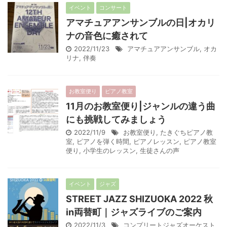
イベント
コンサート
アマチュアアンサンブルの日|オカリ
ナの音色に癒されて
2022/11/23
アマチュアアンサンブル
,
オカ
リナ
,
伴奏
お教室便り
ピアノ教室
11月のお教室便り|ジャンルの違う曲
にも挑戦してみましょう
2022/11/9
お教室便り
,
たきぐちピアノ教
室
,
ピアノを弾く時間
,
ピアノレッスン
,
ピアノ教室
便り
,
小学生のレッスン
,
生徒さんの声
イベント
ジャズ
STREET JAZZ SHIZUOKA 2022 秋
in両替町｜ジャズライブのご案内
2022/11/3
コンプリートジャズオーケスト