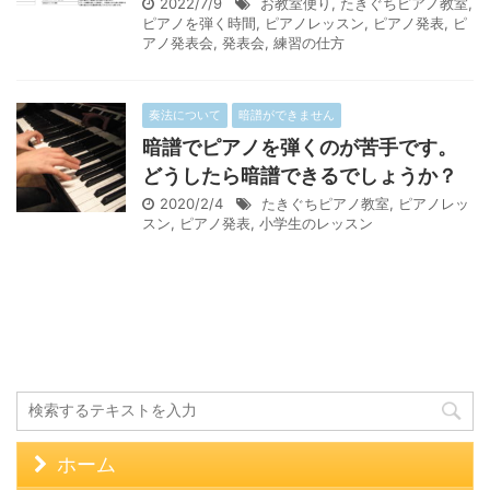
2022/7/9
お教室便り
,
たきぐちピアノ教室
,
ピアノを弾く時間
,
ピアノレッスン
,
ピアノ発表
,
ピ
アノ発表会
,
発表会
,
練習の仕方
奏法について
暗譜ができません
暗譜でピアノを弾くのが苦手です。
どうしたら暗譜できるでしょうか？
2020/2/4
たきぐちピアノ教室
,
ピアノレッ
スン
,
ピアノ発表
,
小学生のレッスン
ホーム