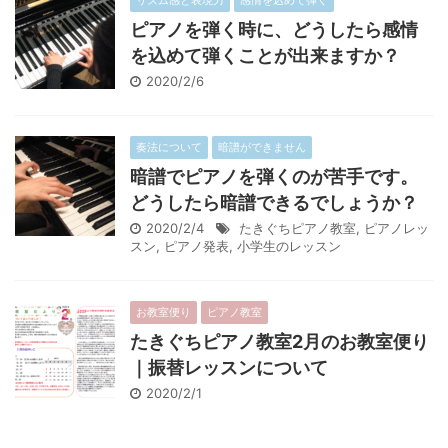
リズム感と表現力
感情を込めて弾く
ピアノを弾く時に、どうしたら感情
を込めて弾くことが出来ますか？
2020/2/6
奏法について
暗譜ができません
暗譜でピアノを弾くのが苦手です。
どうしたら暗譜できるでしょうか？
2020/2/4
たきぐちピアノ教室
,
ピアノレッ
スン
,
ピアノ発表
,
小学生のレッスン
お教室便り
ピアノ教室
たきぐちピアノ教室2月のお教室便り
｜振替レッスンについて
2020/2/1