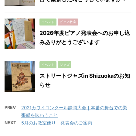
イベント
ピアノ教室
2026年度ピアノ発表会へのお申し込
みありがとうございます
イベント
ジャズ
ストリートジャズin Shizuokaのお知
らせ
PREV
2021カワイコンクール静岡大会｜本番の舞台での緊
張感を味わうこと
NEXT
5月のお教室便り｜発表会のご案内