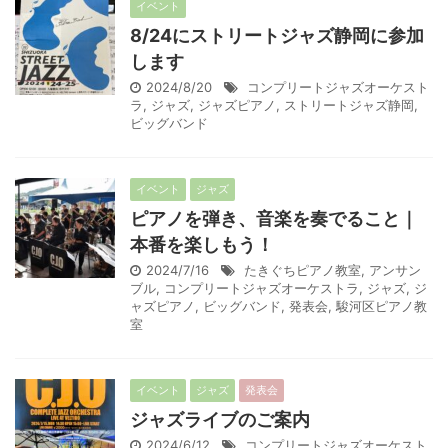
イベント
8/24にストリートジャズ静岡に参加
します
2024/8/20
コンプリートジャズオーケスト
ラ
,
ジャズ
,
ジャズピアノ
,
ストリートジャズ静岡
,
ビッグバンド
イベント
ジャズ
ピアノを弾き、音楽を奏でること｜
本番を楽しもう！
2024/7/16
たきぐちピアノ教室
,
アンサン
ブル
,
コンプリートジャズオーケストラ
,
ジャズ
,
ジ
ャズピアノ
,
ビッグバンド
,
発表会
,
駿河区ピアノ教
室
イベント
ジャズ
発表会
ジャズライブのご案内
2024/6/12
コンプリートジャズオーケスト