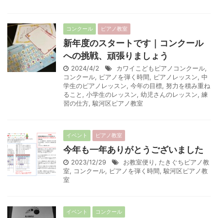
コンクール
ピアノ教室
新年度のスタートです｜コンクール
への挑戦、頑張りましょう
2024/4/2
カワイこどもピアノコンクール
,
コンクール
,
ピアノを弾く時間
,
ピアノレッスン
,
中
学生のピアノレッスン
,
今年の目標
,
努力を積み重ね
ること
,
小学生のレッスン
,
幼児さんのレッスン
,
練
習の仕方
,
駿河区ピアノ教室
イベント
ピアノ教室
今年も一年ありがとうございました
2023/12/29
お教室便り
,
たきぐちピアノ教
室
,
コンクール
,
ピアノを弾く時間
,
駿河区ピアノ教
室
イベント
コンクール