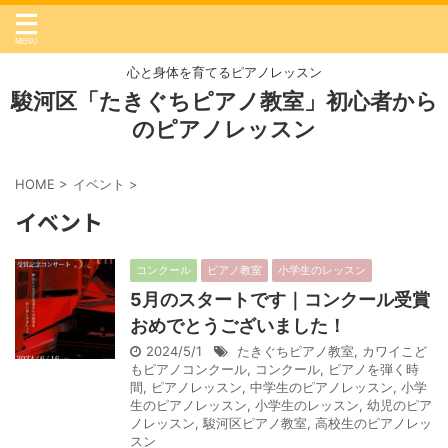
心と身体を育てるピアノレッスン
駿河区「たきぐちピアノ教室」初心者から
のピアノレッスン
HOME
>
イベント
>
イベント
コンクール
ピアノ教室
小学生のレッスン
5月のスタートです｜コンクール受賞
おめでとうございました！
2024/5/1
たきぐちピアノ教室
,
カワイこど
もピアノコンクール
,
コンクール
,
ピアノを弾く時
間
,
ピアノレッスン
,
中学生のピアノレッスン
,
小学
生のピアノレッスン
,
小学生のレッスン
,
幼児のピア
ノレッスン
,
駿河区ピアノ教室
,
高校生のピアノレッ
スン