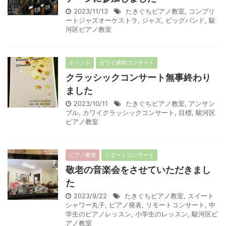
2023/11/13
たきぐちピアノ教室
,
コンプリ
ートジャズオーケストラ
,
ジャズ
,
ビッグバンド
,
駿
河区ピアノ教室
イベント
カワイ講師コンサート
クラッシックコンサート無事終わり
ました
2023/10/11
たきぐちピアノ教室
,
アンサン
ブル
,
カワイクラッシックコンサート
,
目標
,
駿河区
ピアノ教室
ピアノ教室
リモートコンサート
敬老の音楽会をさせていただきまし
た
2023/9/22
たきぐちピアノ教室
,
スイート
シャワー丸子
,
ピアノ発表
,
リモートコンサート
,
中
学生のピアノレッスン
,
小学生のレッスン
,
駿河区ピ
アノ教室