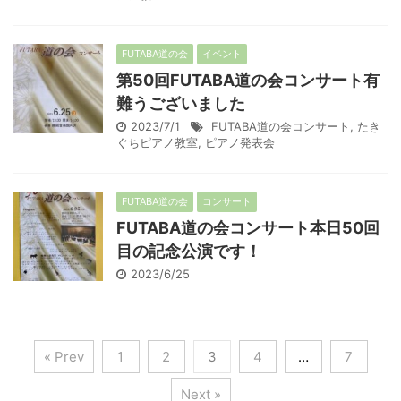
FUTABA道の会
イベント
第50回FUTABA道の会コンサート有
難うございました
2023/7/1
FUTABA道の会コンサート
,
たき
ぐちピアノ教室
,
ピアノ発表会
FUTABA道の会
コンサート
FUTABA道の会コンサート本日50回
目の記念公演です！
2023/6/25
« Prev
1
2
3
4
…
7
Next »