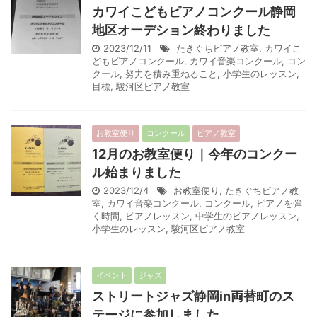
カワイこどもピアノコンクール静岡
地区オーデション終わりました
2023/12/11
たきぐちピアノ教室
,
カワイこ
どもピアノコンクール
,
カワイ音楽コンクール
,
コン
クール
,
努力を積み重ねること
,
小学生のレッスン
,
目標
,
駿河区ピアノ教室
お教室便り
コンクール
ピアノ教室
12月のお教室便り｜今年のコンクー
ル始まりました
2023/12/4
お教室便り
,
たきぐちピアノ教
室
,
カワイ音楽コンクール
,
コンクール
,
ピアノを弾
く時間
,
ピアノレッスン
,
中学生のピアノレッスン
,
小学生のレッスン
,
駿河区ピアノ教室
イベント
ジャズ
ストリートジャズ静岡in両替町のス
テージに参加しました