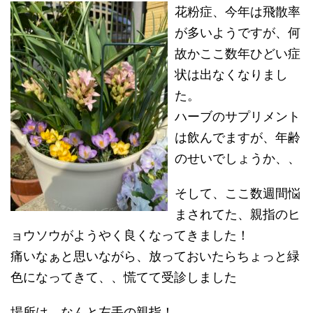
花粉症、今年は飛散率
が多いようですが、何
故かここ数年ひどい症
状は出なくなりまし
た。
ハーブのサプリメント
は飲んでますが、年齢
のせいでしょうか、、
そして、ここ数週間悩
まされてた、親指のヒ
ョウソウがようやく良くなってきました！
痛いなぁと思いながら、放っておいたらちょっと緑
色になってきて、、慌てて受診しました
場所は、なんと左手の親指！