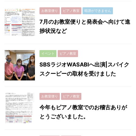
お教室便り
ピアノ教室
暗譜ができません
7月のお教室便りと発表会へ向けて進
捗状況など
イベント
ピアノ教室
SBSラジオWASABIへ出演|スパイク
スクーピーの取材を受けました
お教室便り
ピアノ教室
今年もピアノ教室でのお稽古ありが
とうございました。