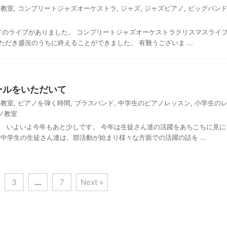
ノ教室
,
コンプリートジャズオーケストラ
,
ジャズ
,
ジャズピアノ
,
ビッグバン
ンドのライブがありました。 コンプリートジャズオーケストラクリスマスライ
だき盛況のうちに終えることができました。 有難うございま ...
ールをいただいて
ノ教室
,
ピアノを弾く時間
,
ブラスバンド
,
中学生のピアノレッスン
,
小学生の
ノ教室
。 いよいよ今年もあと少しです。 今年は生徒さん達の活躍をあちこちに見に
中学生の生徒さん達は、部活動が始まり様々な方面での活躍の話を ...
3
…
7
Next »