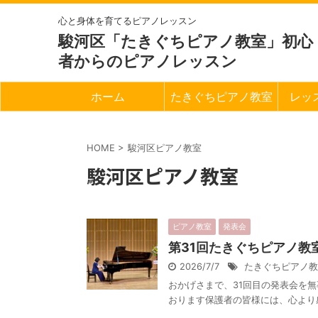
心と身体を育てるピアノレッスン
駿河区「たきぐちピアノ教室」初心
者からのピアノレッスン
ホーム
たきぐちピアノ教室
レッ
HOME
>
駿河区ピアノ教室
駿河区ピアノ教室
ピアノ教室
発表会
第31回たきぐちピアノ教
2026/7/7
たきぐちピアノ教
おかげさまで、31回目の発表会を
おります保護者の皆様には、心より感