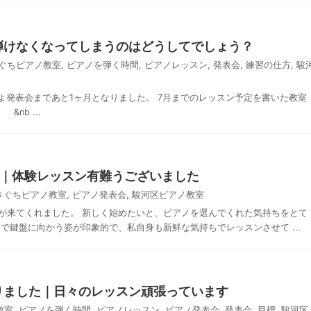
弾けなくなってしまうのはどうしてでしょう？
ぐちピアノ教室
,
ピアノを弾く時間
,
ピアノレッスン
,
発表会
,
練習の仕方
,
駿
よ発表会まであと1ヶ月となりました。 7月までのレッスン予定を書いた教室
nb ...
た｜体験レッスン有難うございました
きぐちピアノ教室
,
ピアノ発表会
,
駿河区ピアノ教室
が来てくれました。 新しく始めたいと、ピアノを選んでくれた気持ちをとて
で鍵盤に向かう姿が印象的で、私自身も新鮮な気持ちでレッスンさせて ...
りました｜日々のレッスン頑張っています
教室
,
ピアノを弾く時間
,
ピアノレッスン
,
ピアノ発表会
,
発表会
,
目標
,
駿河区