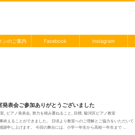
スンのご案内
Facebook
instagram
室発表会ご参加ありがとうございました
室
,
ピアノ発表会
,
努力を積み重ねること
,
目標
,
駿河区ピアノ教室
無事終えることができました。 日頃より教室へのご理解とご協力をいただいて
謝申し上げます。 今回の舞台には、小学一年生から高校一年生まで ...