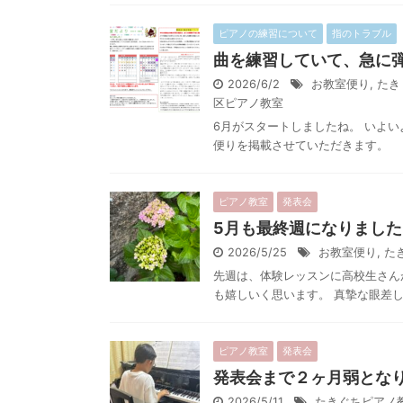
ピアノの練習について
指のトラブル
曲を練習していて、急に
2026/6/2
お教室便り
,
たき
区ピアノ教室
6月がスタートしましたね。 いよい
便りを掲載させていただきます。 &
ピアノ教室
発表会
5月も最終週になりまし
2026/5/25
お教室便り
,
た
先週は、体験レッスンに高校生さん
も嬉しいく思います。 真摯な眼差し
ピアノ教室
発表会
発表会まで２ヶ月弱とな
2026/5/11
たきぐちピアノ