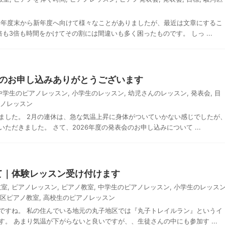
 年度末から新年度へ向けて様々なことがありましたが、最近は文章にするこ
も3倍も時間をかけてその割には間違いも多く困ったものです。 しっ ...
へのお申し込みありがとうございます
中学生のピアノレッスン
,
小学生のレッスン
,
幼児さんのレッスン
,
発表会
,
目
ノレッスン
ました。 2月の連休は、急な気温上昇に身体がついていかない感じでしたが
ただきました。 さて、2026年度の発表会のお申し込みについて ...
て｜体験レッスン受け付けます
教室
,
ピアノレッスン
,
ピアノ教室
,
中学生のピアノレッスン
,
小学生のレッス
区ピアノ教室
,
高校生のピアノレッスン
ですね。 私の住んでいる地元の丸子地区では『丸子トレイルラン』というイ
。 あまり気温が下がらないと良いですが、、生徒さんの中にも参加す ...