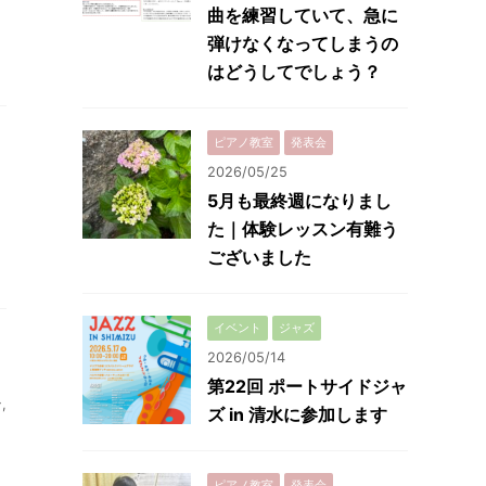
曲を練習していて、急に
弾けなくなってしまうの
はどうしてでしょう？
ピアノ教室
発表会
2026/05/25
5月も最終週になりまし
た｜体験レッスン有難う
、
ございました
イベント
ジャズ
2026/05/14
第22回 ポートサイドジャ
ン
,
ズ in 清水に参加します
ピアノ教室
発表会