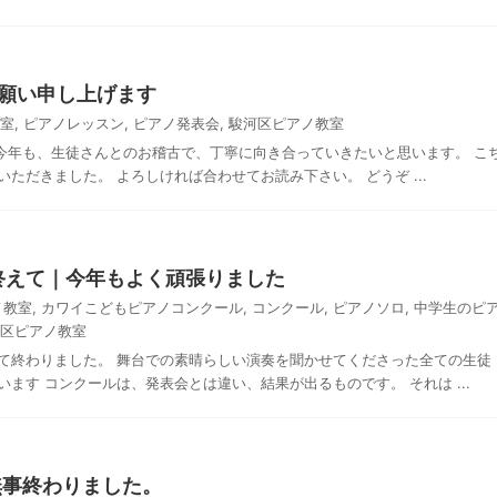
お願い申し上げます
室
,
ピアノレッスン
,
ピアノ発表会
,
駿河区ピアノ教室
 今年も、生徒さんとのお稽古で、丁寧に向き合っていきたいと思います。 こ
ただきました。 よろしければ合わせてお読み下さい。 どうぞ ...
終えて｜今年もよく頑張りました
ノ教室
,
カワイこどもピアノコンクール
,
コンクール
,
ピアノソロ
,
中学生のピ
区ピアノ教室
て終わりました。 舞台での素晴らしい演奏を聞かせてくださった全ての生徒
ます コンクールは、発表会とは違い、結果が出るものです。 それは ...
ブ無事終わりました。