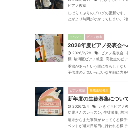
ピアノ教室
しばらくぶりのブログの更新です。
とがより時間がかかってしまい、2倍
イベント
ピアノ教室
2026年度ピアノ発表会
2026/2/28
ピアノ発表会
,
標
,
駿河区ピアノ教室
,
高校生のピア
季節があっという間に春らしくなり
子供達の元気いっぱいな笑顔に力をい
ピアノ教室
新規生徒募集
新年度の生徒募集につい
2026/2/4
たきぐちピアノ
幼児さんのレッスン
,
生徒募集
,
駿河
週末からまた寒気がやってくる様子
ベントが週末日曜日に行われる様です