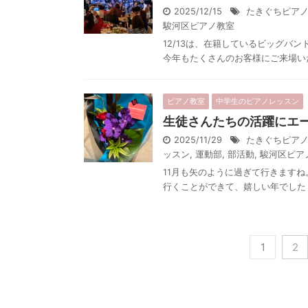
2025/12/15
たきぐちピア
駿河区ピアノ教室
12/13は、在籍しているビッグバ
今年もたくさんのお客様にご来場いた
ピアノ教室
中学生のピアノレッスン
生徒さんたちの活躍にエ
2025/11/29
たきぐちピア
ッスン
,
運動部
,
部活動
,
駿河区ピア
11月も矢のように過ぎて行きますね
行くことができて、嬉しい年でした 
1
2