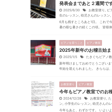
発表会まであと２週間で
2025/6/30
お教室便り
,
ピ
生のレッスン
,
幼児さんのレッスン
,
6月も残すところあと1日。 これ
暑の様な暑さの続くこの頃。 皆様体
ピアノを習うこと
ピアノ教室
2025年新年のお稽古始
2025/1/5
たきぐちピアノ教
新年明けましておめでとうございま
年始を迎えられました。 きららは、
お教室便り
ピアノ教室
今年もピアノ教室でのお
2024/12/28
お教室便り
,
た
ン
,
小学生のレッスン
,
幼児さんのレ
今年もあと、わずかです。 いよい