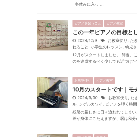
冬休みに入っ ...
ピアノを習うこと
ピアノ教室
この一年ピアノの目標と
2024/12/9
お教室便り
,
た
ねること
,
小学生のレッスン
,
幼児さ
12月がスタートしました。 師走、
のを達成するべく少しでも近づけたで
お教室便り
ピアノ教室
10月のスタートです｜モ
2024/9/30
お教室便り
,
た
ル
,
シゲルカワイ
,
ピアノを弾く時間
残暑の厳しさに日々追われてしまい
差が身体にこたえますが、暦は秋分の