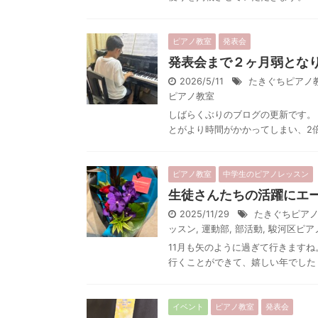
ピアノ教室
発表会
発表会まで２ヶ月弱とな
2026/5/11
たきぐちピアノ
ピアノ教室
しばらくぶりのブログの更新です。
とがより時間がかかってしまい、2倍
ピアノ教室
中学生のピアノレッスン
生徒さんたちの活躍にエ
2025/11/29
たきぐちピア
ッスン
,
運動部
,
部活動
,
駿河区ピア
11月も矢のように過ぎて行きますね
行くことができて、嬉しい年でした 
イベント
ピアノ教室
発表会