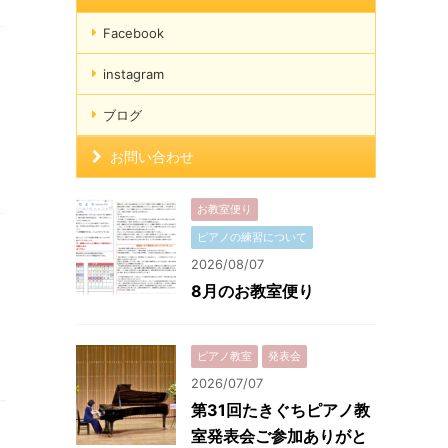
Facebook
instagram
ブログ
お問い合わせ
お教室便り
ピアノの練習について
2026/08/07
8月のお教室便り
レ
ピアノ教室
発表会
2026/07/07
第31回たきぐちピアノ教
室発表会ご参加ありがと