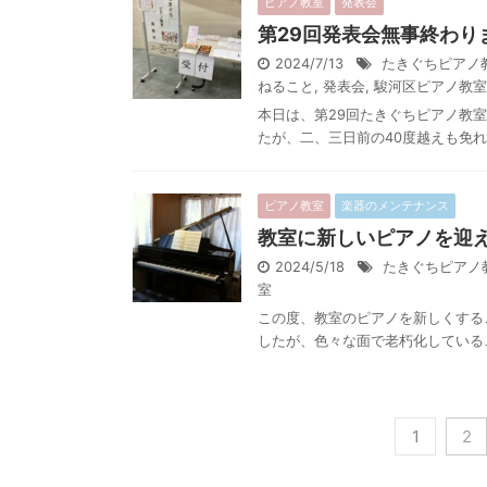
ピアノ教室
発表会
第29回発表会無事終わ
2024/7/13
たきぐちピアノ
ねること
,
発表会
,
駿河区ピアノ教室
本日は、第29回たきぐちピアノ教
たが、二、三日前の40度越えも免れ
ピアノ教室
楽器のメンテナンス
教室に新しいピアノを迎
2024/5/18
たきぐちピアノ
室
この度、教室のピアノを新しくする
したが、色々な面で老朽化しているこ
1
2