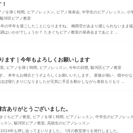
す！
アノを弾く時間
,
ピアノレッスン
,
ピアノ発表会
,
中学生のピアノレッスン
,
小
駿河区ピアノ教室
で今年の半年を過ごしたことになりますね。 梅雨空があまり感じられないまま猛
調はいかがでしょうか？ たきぐちピアノ教室の発表会まであと２ ...
まります｜今年もよろしくお願いします
室
,
ピアノを弾く時間
,
ピアノレッスン
,
今年の目標
,
駿河区ピアノ教室
す。 本年もお稽古どうぞよろしくお願いいたします。 家族が揃い、穏やかな
ほぼ寝たきりになりましたが元気に手足を動かしながら食欲もりもり ...
稽古ありがとうございました。
きぐちピアノ教室
,
ピアノを弾く時間
,
ピアノレッスン
,
中学生のピアノレッ
ッスン
,
駿河区ピアノ教室
,
高校生のピアノレッスン
よ2024年も押し迫ってまいりました。 1月の教室便りを発行しました。