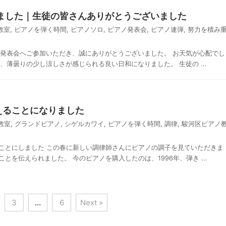
りました｜生徒の皆さんありがとうございました
教室
,
ピアノを弾く時間
,
ピアノソロ
,
ピアノ発表会
,
ピアノ連弾
,
努力を積み
室発表会へご参加いただき、誠にありがとうございました。 お天気が心配でし
、薄曇りの少し涼しさが感じられる良い日和になりました。 生徒の ...
えることになりました
教室
,
グランドピアノ
,
シゲルカワイ
,
ピアノを弾く時間
,
調律
,
駿河区ピアノ
ことにしました この春に新しい調律師さんにピアノの調子を見ていただきま
とを伝えられました。 今のピアノを購入したのは、1996年、弾き ...
3
…
6
Next »