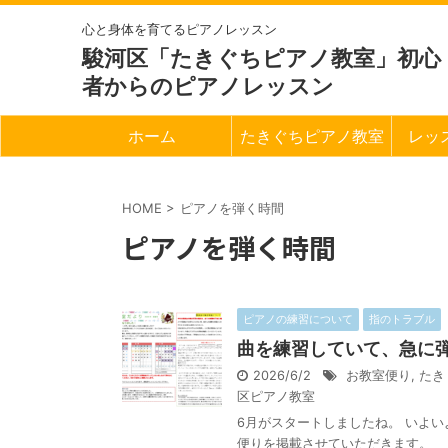
心と身体を育てるピアノレッスン
駿河区「たきぐちピアノ教室」初心
者からのピアノレッスン
ホーム
たきぐちピアノ教室
レッ
HOME
>
ピアノを弾く時間
ピアノを弾く時間
ピアノの練習について
指のトラブル
曲を練習していて、急に
2026/6/2
お教室便り
,
たき
区ピアノ教室
6月がスタートしましたね。 いよい
便りを掲載させていただきます。 &