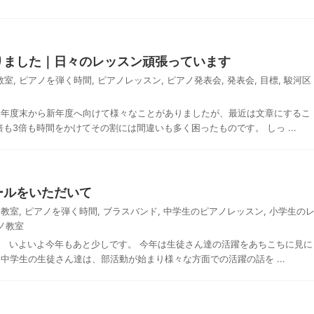
りました｜日々のレッスン頑張っています
教室
,
ピアノを弾く時間
,
ピアノレッスン
,
ピアノ発表会
,
発表会
,
目標
,
駿河区
 年度末から新年度へ向けて様々なことがありましたが、最近は文章にするこ
も3倍も時間をかけてその割には間違いも多く困ったものです。 しっ ...
ールをいただいて
ノ教室
,
ピアノを弾く時間
,
ブラスバンド
,
中学生のピアノレッスン
,
小学生の
ノ教室
。 いよいよ今年もあと少しです。 今年は生徒さん達の活躍をあちこちに見に
中学生の生徒さん達は、部活動が始まり様々な方面での活躍の話を ...