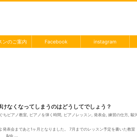
スンのご案内
Facebook
instagram
弾けなくなってしまうのはどうしてでしょう？
ぐちピアノ教室
,
ピアノを弾く時間
,
ピアノレッスン
,
発表会
,
練習の仕方
,
駿
よ発表会まであと1ヶ月となりました。 7月までのレッスン予定を書いた教室
nb ...