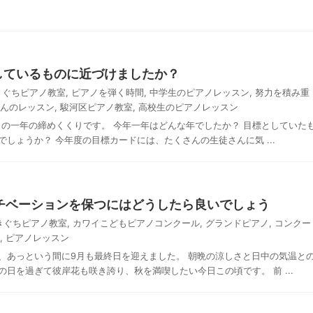
しているものに近づけましたか？
きぐちピアノ教室
,
ピアノを弾く時間
,
中学生のピアノレッスン
,
努力を積み重
んのレッスン
,
駿河区ピアノ教室
,
高校生のピアノレッスン
この一年の締めくくりです。 今年一年はどんな年でしたか？ 目標としていた
しょうか？ 今年度の目標カードには、たくさんの生徒さんに気 ...
チベーションを保つにはどうしたら良いでしょう
きぐちピアノ教室
,
カワイこどもピアノコンクール
,
グランドピアノ
,
コンクー
,
ピアノレッスン
、あっという間に9月も最終日を迎えました。 朝晩の涼しさと日中の気温と
日を過ぎて彼岸花も咲き誇り、秋を満喫したい今日この頃です。 前 ...