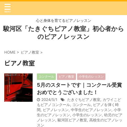
心と身体を育てるピアノレッスン
駿河区「たきぐちピアノ教室」初心者から
のピアノレッスン
HOME
>
ピアノ教室
>
ピアノ教室
コンクール
ピアノ教室
小学生のレッスン
5月のスタートです｜コンクール受賞
おめでとうございました！
2024/5/1
たきぐちピアノ教室
,
カワイこど
もピアノコンクール
,
コンクール
,
ピアノを弾く時
間
,
ピアノレッスン
,
中学生のピアノレッスン
,
小学
生のピアノレッスン
,
小学生のレッスン
,
幼児のピア
ノレッスン
,
駿河区ピアノ教室
,
高校生のピアノレッ
スン