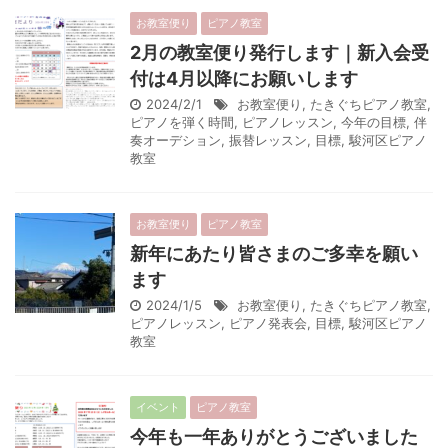
お教室便り
ピアノ教室
2月の教室便り発行します｜新入会受
付は4月以降にお願いします
2024/2/1
お教室便り
,
たきぐちピアノ教室
,
ピアノを弾く時間
,
ピアノレッスン
,
今年の目標
,
伴
奏オーデション
,
振替レッスン
,
目標
,
駿河区ピアノ
教室
お教室便り
ピアノ教室
新年にあたり皆さまのご多幸を願い
ます
2024/1/5
お教室便り
,
たきぐちピアノ教室
,
ピアノレッスン
,
ピアノ発表会
,
目標
,
駿河区ピアノ
教室
イベント
ピアノ教室
今年も一年ありがとうございました