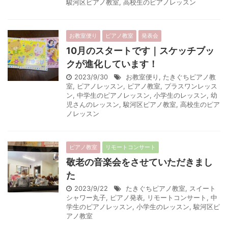
駿河区ピアノ教室
,
高校生のピアノレッスン
お教室便り
ピアノ教室
発表会
10月のスタートです｜スケッチブッ
クが進化しています！
2023/9/30
お教室便り
,
たきぐちピアノ教
室
,
ピアノレッスン
,
ピアノ教室
,
プラスワンレッス
ン
,
中学生のピアノレッスン
,
小学生のレッスン
,
幼
児さんのレッスン
,
駿河区ピアノ教室
,
高校生のピア
ノレッスン
ピアノ教室
リモートコンサート
敬老の音楽会をさせていただきまし
た
2023/9/22
たきぐちピアノ教室
,
スイート
シャワー丸子
,
ピアノ発表
,
リモートコンサート
,
中
学生のピアノレッスン
,
小学生のレッスン
,
駿河区ピ
アノ教室