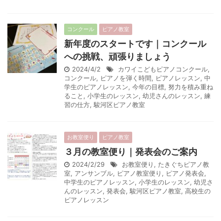
コンクール
ピアノ教室
新年度のスタートです｜コンクール
への挑戦、頑張りましょう
2024/4/2
カワイこどもピアノコンクール
,
コンクール
,
ピアノを弾く時間
,
ピアノレッスン
,
中
学生のピアノレッスン
,
今年の目標
,
努力を積み重ね
ること
,
小学生のレッスン
,
幼児さんのレッスン
,
練
習の仕方
,
駿河区ピアノ教室
お教室便り
ピアノ教室
３月の教室便り｜発表会のご案内
2024/2/29
お教室便り
,
たきぐちピアノ教
室
,
アンサンブル
,
ピアノ教室便り
,
ピアノ発表会
,
中学生のピアノレッスン
,
小学生のレッスン
,
幼児さ
んのレッスン
,
発表会
,
駿河区ピアノ教室
,
高校生の
ピアノレッスン