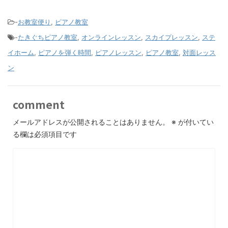
-
お教室便り
,
ピアノ教室
-
たきぐちピアノ教室
,
オンラインレッスン
,
スカイプレッスン
,
ステ
イホーム
,
ピアノを弾く時間
,
ピアノレッスン
,
ピアノ教室
,
対面レッス
ン
comment
メールアドレスが公開されることはありません。
※
が付いてい
る欄は必須項目です